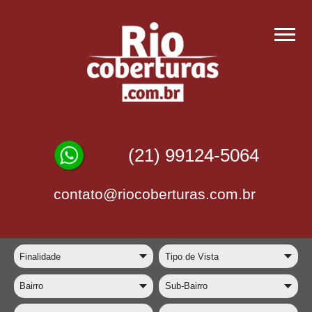
(21) 99124-5064
contato@riocoberturas.com.br