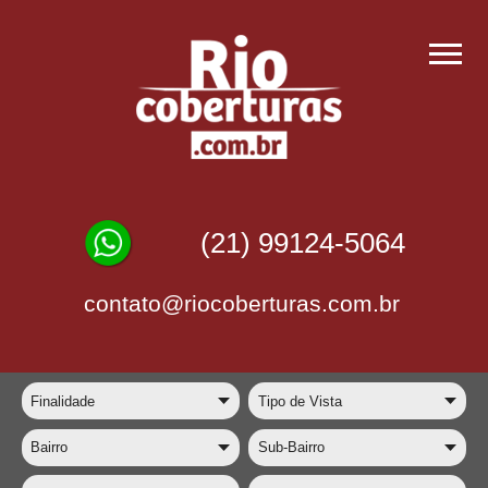
(21) 99124-5064
contato@riocoberturas.com.br